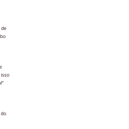
 de
abo
e
 isso
!”
 do