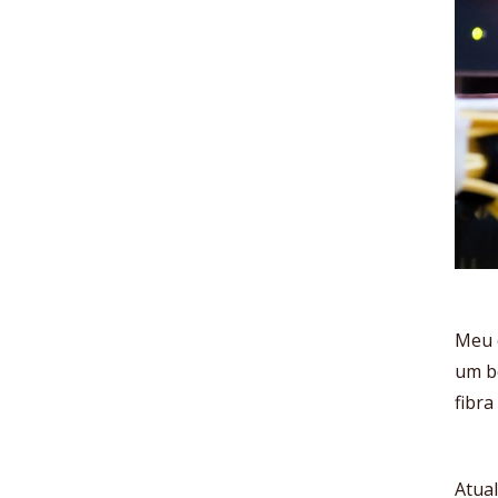
Meu 
um b
fibra
Atual