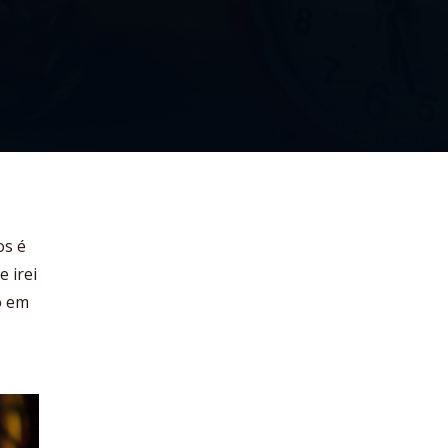
os é
e irei
o em