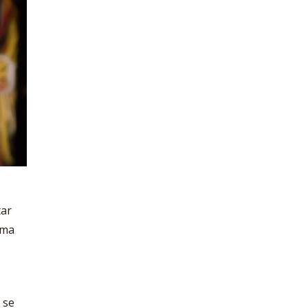
tar
uma
 se