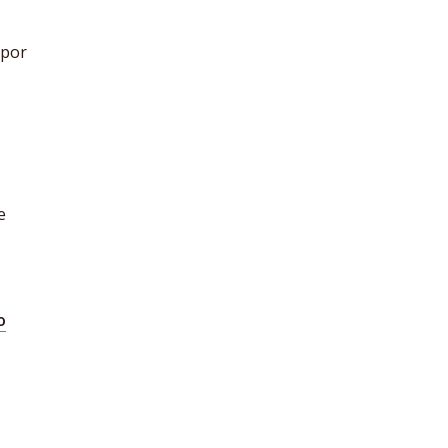
 por
e
o