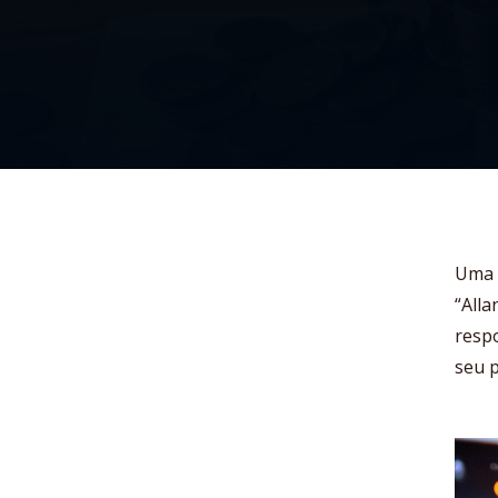
Uma 
“Alla
resp
seu p