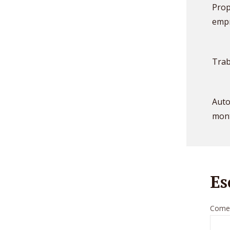
Prop
empr
Trab
Auto
mont
Es
Comen