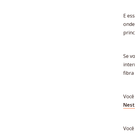
E ess
onde 
princ
Se v
inte
fibra
Você 
Nest
Você