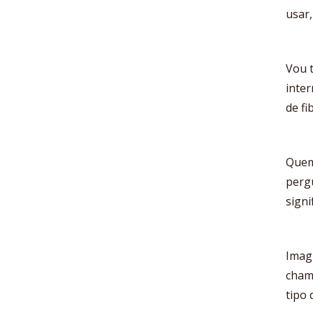
usar,
Vou 
inter
de fi
Quem
pergu
signi
Imagi
cham
tipo 