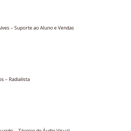
lves – Suporte ao Aluno e Vendas
s – Radialista
uardo – Técnico de Áudio Visual