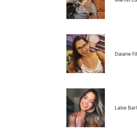
Daiane Fi
Laíse Ba