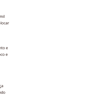
mil
olocar
nto e
oco e
ça
ndo