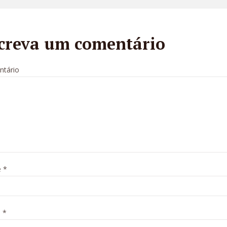
creva um comentário
tário
e
*
l
*