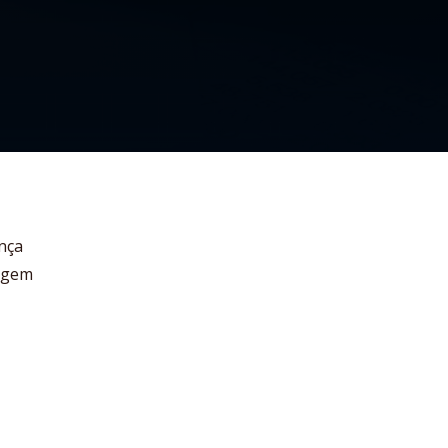
nça
tagem