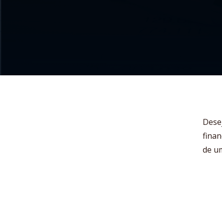
Dese
fina
de u