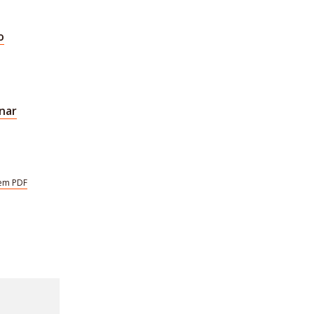
o
nar
em PDF