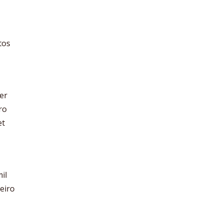
tos
zer
ro
et
il
eiro