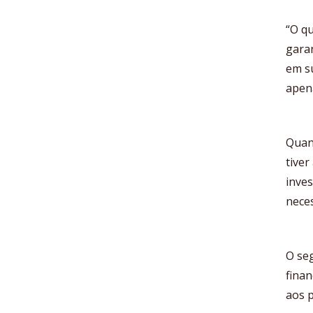
“O q
garan
em su
apena
Quan
tiver
inves
neces
O se
finan
aos p