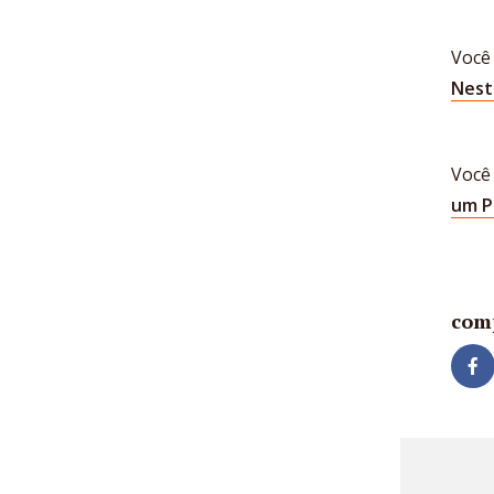
Você 
Nest
Você
um P
com