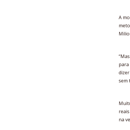
A mo
meto
Milio
“Mas 
para
dizer
sem t
Muito
reais
na ve