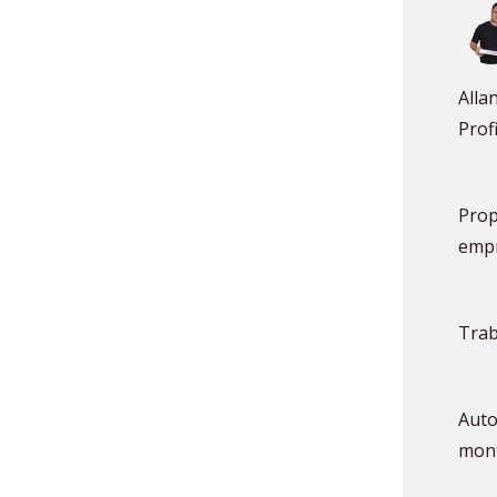
Alla
Prof
Prop
empr
Trab
Auto
mont