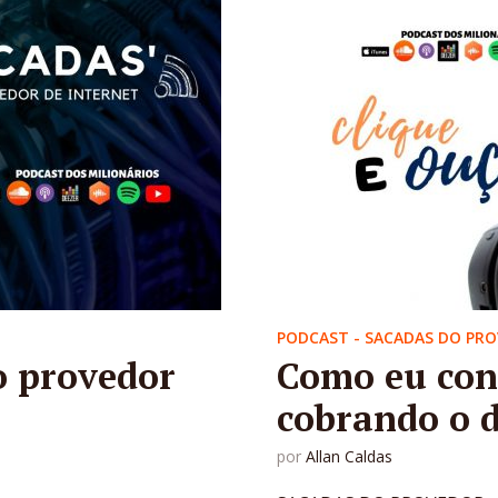
PODCAST - SACADAS DO PR
o provedor
Como eu cons
cobrando o d
por
Allan Caldas