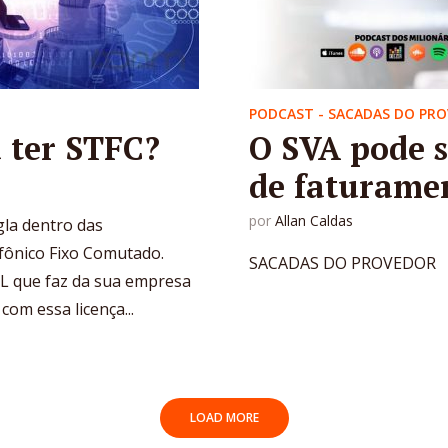
PODCAST - SACADAS DO PR
 ter STFC?
O SVA pode s
de faturame
por
Allan Caldas
gla dentro das
efônico Fixo Comutado.
SACADAS DO PROVEDOR
L que faz da sua empresa
om essa licença...
LOAD MORE