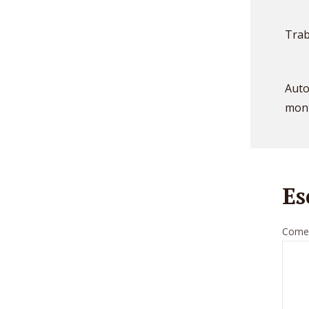
Trab
Auto
mont
Es
Comen