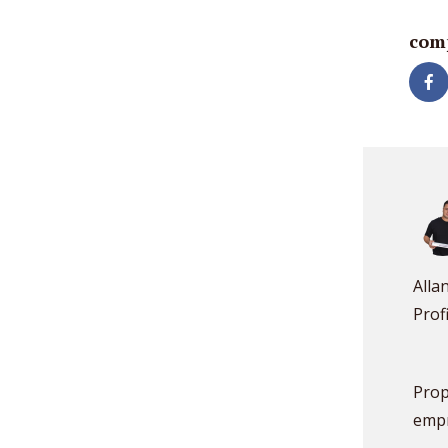
com
Alla
Prof
Prop
empr