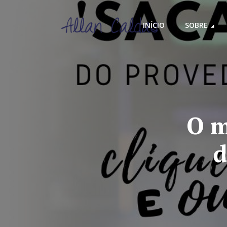
INÍCIO
SOBRE
O m
d