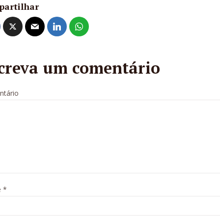
partilhar
creva um comentário
tário
e
*