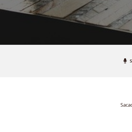
S
Saca