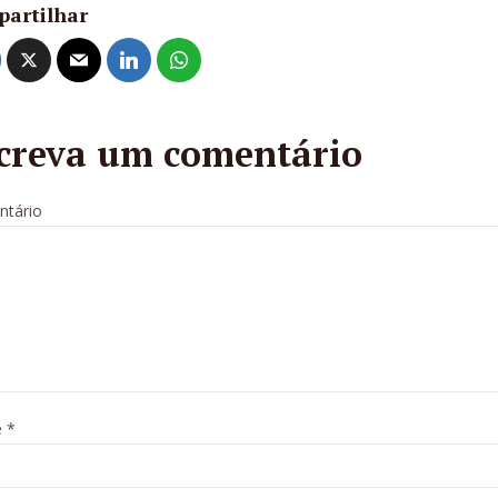
partilhar
creva um comentário
tário
e
*