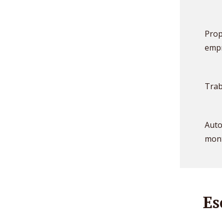
Prop
empr
Trab
Auto
mont
Es