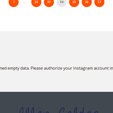
1
32
33
34
35
36
37
…
ned empty data. Please authorize your Instagram account i