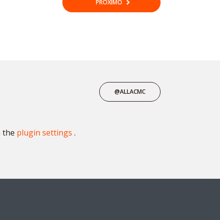
PRÓXIMO
@ALLACMC
n the
plugin settings
.