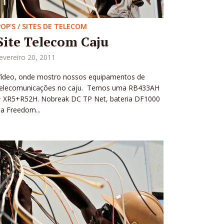
POP'S / SITES DE TELECOM
Site Telecom Caju
evereiro 20, 2011
Vídeo, onde mostro nossos equipamentos de
telecomunicações no caju. Temos uma RB433AH
+ XR5+R52H. Nobreak DC TP Net, bateria DF1000
a Freedom...